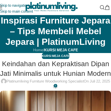
Skip to navigation
Skip to main content
Inspirasi Furniture Jepara
– Tips Membeli Mebel
Jepara | PlatinumLiving
Home
/
KURSI MEJA CAFE
KURSI MEJA CAFE
Keindahan dan Kepraktisan Dipan
Jati Minimalis untuk Hunian Modern
Platinumliving Furniture Woodworking Specialist
On Juli 22, 2025
0