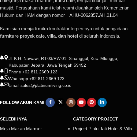
bufet,meja makan marmer, kursi cafe, tempat tidur jati, mimbar
masjid. Perusahaan kami telah resmi disahkan oleh Kementerian
Hukum dan HAM dengan nomor
AHU-0062857.AH.01.04
Kami siap menjadi mitra kontraktor terpercaya untuk pengadaan
furniture proyek cafe, villa, dan hotel
di seluruh Indonesia.
Jl. K.H. Nawawi, RT.03/RW.01, Sinanggul, Kec. Mlonggo,
Kabupaten Jepara, Jawa Tengah 59452
Phone +62 811 2669 123
Whatsapp +62 811 2669 123
Email sales@platinumliving.co.id
FOLLOW AKUN KAMI
SELEBIHNYA
CATEGORY PROJECT
Meja Makan Marmer
Project Pintu Jati Hotel & Villa