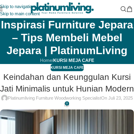
Skip to navigation
Skip to main content
Inspirasi Furniture Jepara
– Tips Membeli Mebel
Jepara | PlatinumLiving
Home
/
KURSI MEJA CAFE
KURSI MEJA CAFE
Keindahan dan Keunggulan Kursi
Jati Minimalis untuk Hunian Modern
Platinumliving Furniture Woodworking Specialist
On Juli 23, 2025
0