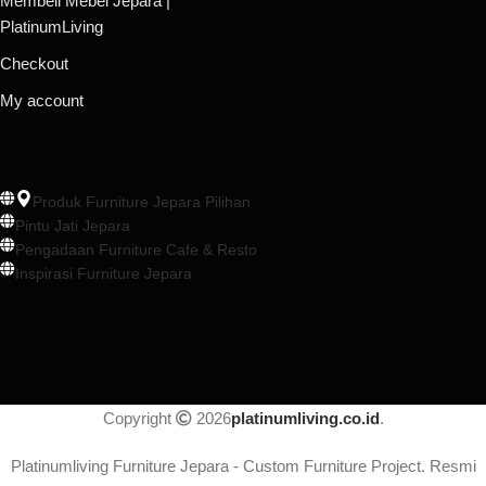
Membeli Mebel Jepara |
PlatinumLiving
Checkout
My account
Produk Furniture Jepara Pilihan
Pintu Jati Jepara
Pengadaan Furniture Cafe & Resto
Inspirasi Furniture Jepara
Copyright
2026
platinumliving.co.id
.
Platinumliving Furniture Jepara - Custom Furniture Project. Resmi