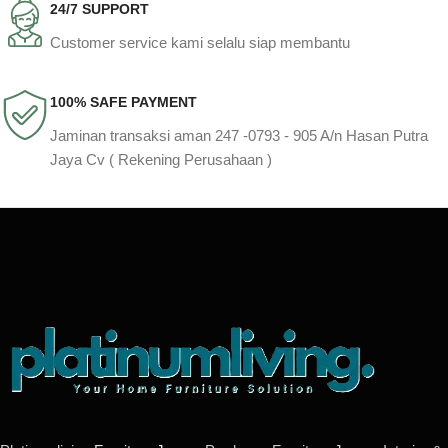
24/7 SUPPORT
Customer service kami selalu siap membantu
100% SAFE PAYMENT
Jaminan transaksi aman 247 -0793 - 905 A/n Hasan Putra
Jaya Cv ( Rekening Perusahaan )