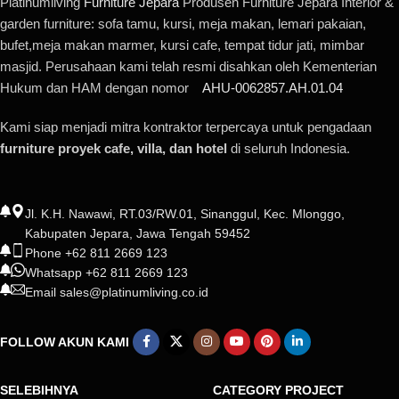
Platinumliving
Furniture Jepara
Produsen Furniture Jepara Interior &
garden furniture: sofa tamu, kursi, meja makan, lemari pakaian,
bufet,meja makan marmer, kursi cafe, tempat tidur jati, mimbar
masjid. Perusahaan kami telah resmi disahkan oleh Kementerian
Hukum dan HAM dengan nomor
AHU-0062857.AH.01.04
Kami siap menjadi mitra kontraktor terpercaya untuk pengadaan
furniture proyek cafe, villa, dan hotel
di seluruh Indonesia.
Jl. K.H. Nawawi, RT.03/RW.01, Sinanggul, Kec. Mlonggo,
Kabupaten Jepara, Jawa Tengah 59452
Phone +62 811 2669 123
Whatsapp +62 811 2669 123
Email sales@platinumliving.co.id
FOLLOW AKUN KAMI
SELEBIHNYA
CATEGORY PROJECT