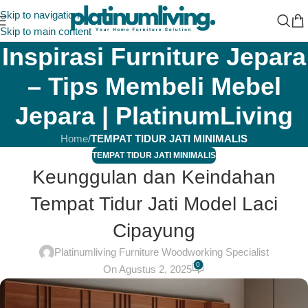
Skip to navigation
Skip to main content
Inspirasi Furniture Jepara
– Tips Membeli Mebel
Jepara | PlatinumLiving
Home
/
TEMPAT TIDUR JATI MINIMALIS
TEMPAT TIDUR JATI MINIMALIS
Keunggulan dan Keindahan
Tempat Tidur Jati Model Laci
Cipayung
Platinumliving Furniture Woodworking Specialist
0
On Agustus 2, 2025