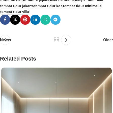
furniture bali
furniture jepara
teak bedframe
tempat tidur bali
tempat tidur jakarta
tempat tidur kos
tempat tidur minimalis
tempat tidur villa
Newer
Older
Related Posts