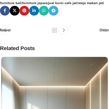
furniture bali
furniture jepara
jual kursi cafe jati
meja makan jati
Newer
Older
Related Posts