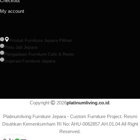
Checkout
My account
Produk Furniture Jepara Pilihan
Pintu Jati Jepara
Pengadaan Furniture Cafe & Resto
Inspirasi Furniture Jepara
Copyright
2026
platinumliving.co.id
.
Platinumliving Furniture Jepara - Custom Furniture Project. Resmi
Disahkan Kemenkumham RI No: AHU-0062857.AH.01.04 All Right
Reserved.