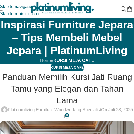
Skip to navigation
Skip to main content
Inspirasi Furniture Jepara
– Tips Membeli Mebel
Jepara | PlatinumLiving
Home
/
KURSI MEJA CAFE
KURSI MEJA CAFE
Panduan Memilih Kursi Jati Ruang
Tamu yang Elegan dan Tahan
Lama
Platinumliving Furniture Woodworking Specialist
On Juli 23, 2025
0