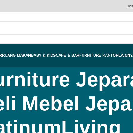
Ho
R
RUANG MAKAN
BABY & KIDS
CAFE & BAR
FURNITURE KANTOR
LAINNY
urniture Jepar
i Mebel Jepar
atinumLiving