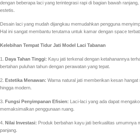
dengan beberapa laci yang terintegrasi rapi di bagian bawah ranja
estetis.
Desain laci yang mudah dijangkau memudahkan pengguna menyimpan b
Hal ini sangat membantu terutama untuk kamar dengan space terbatas
Kelebihan Tempat Tidur Jati Model Laci Tabanan
1.
Daya Tahan Tinggi:
Kayu jati terkenal dengan ketahanannya terh
bertahan puluhan tahun dengan perawatan yang tepat.
2.
Estetika Menawan:
Warna natural jati memberikan kesan hangat s
hingga modern.
3.
Fungsi Penyimpanan Efisien:
Laci-laci yang ada dapat mengakom
memaksimalkan penggunaan ruang.
4.
Nilai Investasi:
Produk berbahan kayu jati berkualitas umumnya mem
panjang.