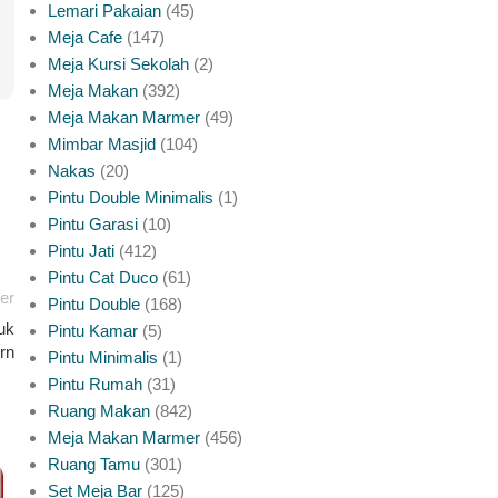
Lemari Pakaian
45
Meja Cafe
147
Meja Kursi Sekolah
2
Meja Makan
392
Meja Makan Marmer
49
Mimbar Masjid
104
Nakas
20
Pintu Double Minimalis
1
Pintu Garasi
10
Pintu Jati
412
Pintu Cat Duco
61
er
Pintu Double
168
uk
Pintu Kamar
5
rn
Pintu Minimalis
1
Pintu Rumah
31
Ruang Makan
842
Meja Makan Marmer
456
Ruang Tamu
301
Set Meja Bar
125
INSPIRASI PINTU JATI JEPARA