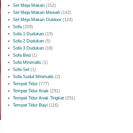
Meja Makan Marmer Rangka Jati Yang
Set Meja Makan
152
Set Meja Makan Mewah
142
Perlu Anda Ketahui
Set Meja Makan Outdoor
124
Sofa
209
0
Posted by
platinumliving Furniture Jepara
Sofa 1 Dudukan
19
Sofa 2 Dudukan
5
Meja makan marmer dengan rangka kayu jati jadi salah
Sofa 3 Dudukan
18
satu kombinasi paling dicari untuk ruang makan yang ingin
Sofa Bed
1
tampil lebih mewah diban...
Sofa Minimalis
1
CONTINUE READING
Sofa Set
1
Sofa Sudut Minimalis
2
Tempat Tidur
777
Tempat Tidur Anak
291
Tempat Tidur Anak Tingkat
291
Tempat Tidur Bayi
116