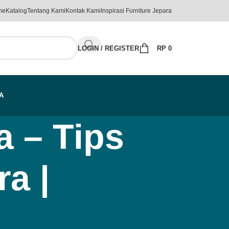
me
Katalog
Tentang Kami
Kontak Kami
Inspirasi Furniture Jepara
LOGIN / REGISTER
RP
0
A
a – Tips
a |