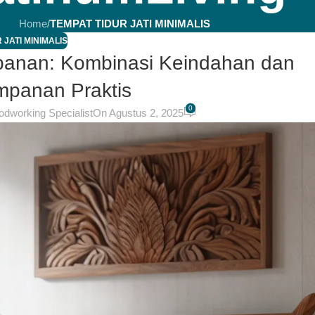
Home
/
TEMPAT TIDUR JATI MINIMALIS
 JATI MINIMALIS
abanan: Kombinasi Keindahan dan
mpanan Praktis
0
odworking Specialist
On Agustus 2, 2025