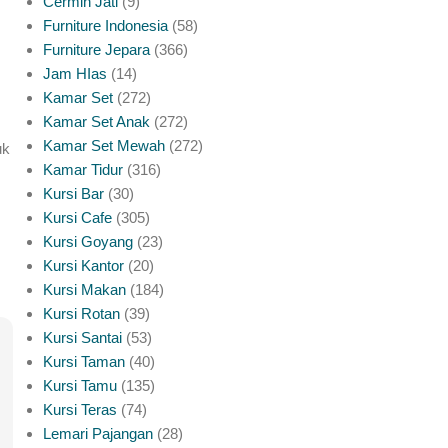
Cermin Jati
9
Furniture Indonesia
58
Furniture Jepara
366
Jam HIas
14
Kamar Set
272
Kamar Set Anak
272
Kamar Set Mewah
272
uk
Kamar Tidur
316
Kursi Bar
30
Kursi Cafe
305
Kursi Goyang
23
Kursi Kantor
20
Kursi Makan
184
Kursi Rotan
39
Kursi Santai
53
Kursi Taman
40
Kursi Tamu
135
Kursi Teras
74
Lemari Pajangan
28