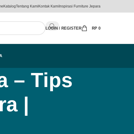
me
Katalog
Tentang Kami
Kontak Kami
Inspirasi Furniture Jepara
LOGIN / REGISTER
RP
0
A
a – Tips
a |