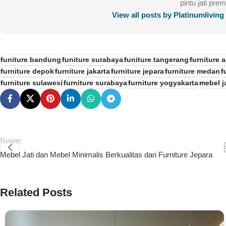
pintu jati pre
View all posts by Platinumlivin
funiture bandung
funiture surabaya
funiture tangerang
furniture 
furniture depok
furniture jakarta
furniture jepara
furniture medan
f
furniture sulawesi
furniture surabaya
furniture yogyakarta
mebel ja
Newer
Mebel Jati dan Mebel Minimalis Berkualitas dari Furniture Jepara
Related Posts