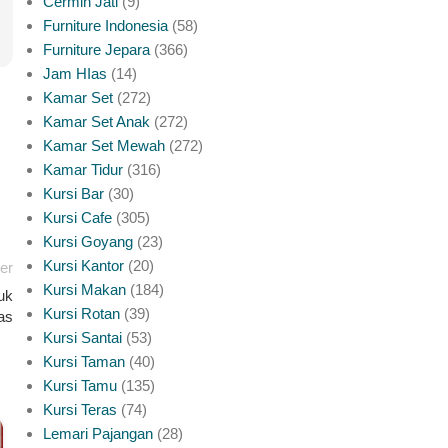
Cermin Jati
9
Furniture Indonesia
58
Furniture Jepara
366
Jam HIas
14
Kamar Set
272
Kamar Set Anak
272
Kamar Set Mewah
272
Kamar Tidur
316
Kursi Bar
30
Kursi Cafe
305
Kursi Goyang
23
Kursi Kantor
20
er
Kursi Makan
184
uk
Kursi Rotan
39
as
Kursi Santai
53
Kursi Taman
40
Kursi Tamu
135
Kursi Teras
74
Lemari Pajangan
28
INSPIRASI PINTU JATI JEPARA