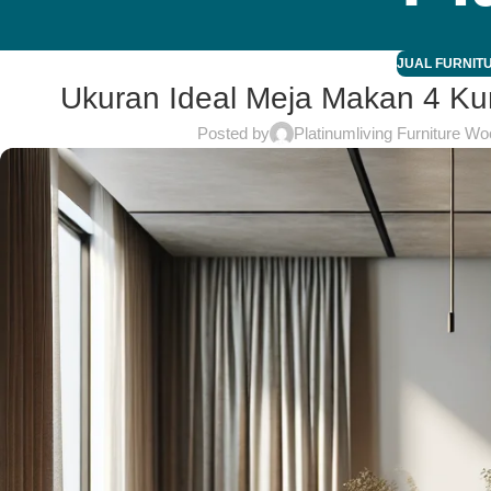
JUAL FURNITU
Ukuran Ideal Meja Makan 4 Ku
Posted by
Platinumliving Furniture Wo