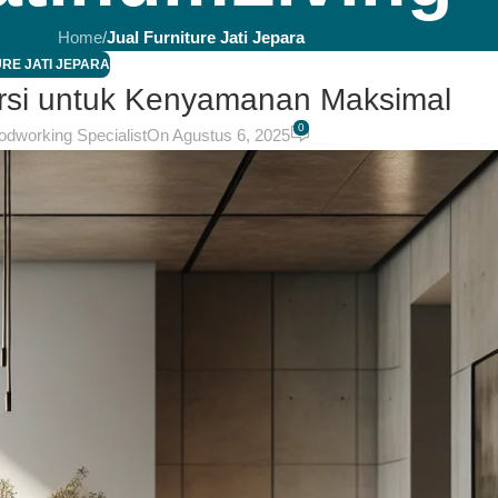
Home
/
Jual Furniture Jati Jepara
RE JATI JEPARA
rsi untuk Kenyamanan Maksimal
0
odworking Specialist
On Agustus 6, 2025