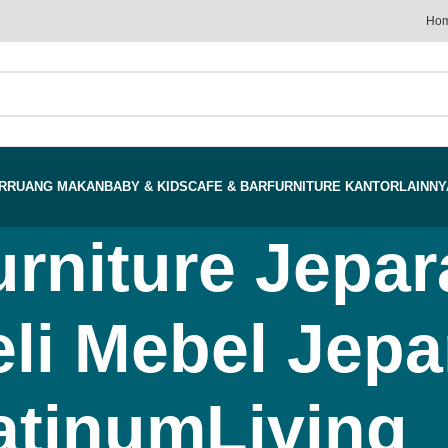
Ho
R
RUANG MAKAN
BABY & KIDS
CAFE & BAR
FURNITURE KANTOR
LAINNY
urniture Jepar
i Mebel Jepar
atinumLiving