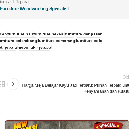
mium asli Jepara.
g Furniture Woodworking Specialist
aceh
furniture bali
furniture bekasi
furniture denpasar
urniture palembang
furniture semarang
furniture solo
ti jepara
mebel ukir jepara
Old
Harga Meja Belajar Kayu Jati Terbaru: Pilihan Terbaik unt
Kenyamanan dan Kualit