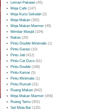
Lemari Pakaian
45
Meja Makan Marmer Rangka Jati Yang
Meja Cafe
147
Perlu Anda Ketahui
Meja Kursi Sekolah
2
Meja Makan
392
0
Posted by
platinumliving Furniture Jepara
Meja Makan Marmer
49
Mimbar Masjid
104
Meja makan marmer dengan rangka kayu jati jadi salah
Nakas
20
satu kombinasi paling dicari untuk ruang makan yang ingin
Pintu Double Minimalis
1
tampil lebih mewah diban...
Pintu Garasi
10
CONTINUE READING
Pintu Jati
412
Pintu Cat Duco
61
Pintu Double
168
Pintu Kamar
5
Pintu Minimalis
1
Pintu Rumah
31
Ruang Makan
842
Meja Makan Marmer
456
Ruang Tamu
301
Set Meja Bar
125