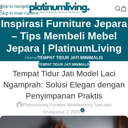
Skip to navigation
Skip to main content
Inspirasi Furniture Jepara
– Tips Membeli Mebel
Jepara | PlatinumLiving
Home
/
TEMPAT TIDUR JATI MINIMALIS
TEMPAT TIDUR JATI MINIMALIS
Tempat Tidur Jati Model Laci
Ngamprah: Solusi Elegan dengan
Penyimpanan Praktis
Platinumliving Furniture Woodworking Specialist
0
On Agustus 2, 2025