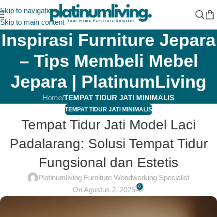
Skip to navigation
Skip to main content
Inspirasi Furniture Jepara
– Tips Membeli Mebel
Jepara | PlatinumLiving
Home
/
TEMPAT TIDUR JATI MINIMALIS
TEMPAT TIDUR JATI MINIMALIS
Tempat Tidur Jati Model Laci
Padalarang: Solusi Tempat Tidur
Fungsional dan Estetis
Platinumliving Furniture Woodworking Specialist
0
On Agustus 2, 2025