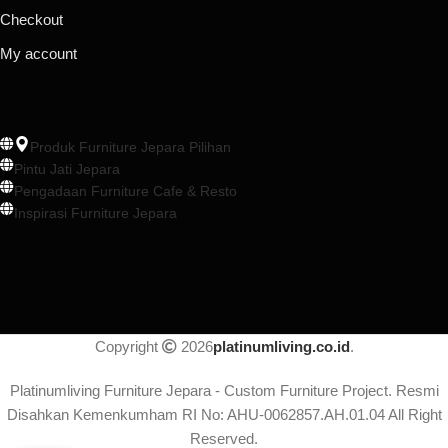
Checkout
My account
Produk Furniture Jepara Pilihan
Pintu Jati Jepara
Pengadaan Furniture Cafe & Resto
Inspirasi Furniture Jepara
Copyright
2026
platinumliving.co.id
.
Platinumliving Furniture Jepara - Custom Furniture Project. Resmi
Disahkan Kemenkumham RI No: AHU-0062857.AH.01.04 All Right
Reserved.